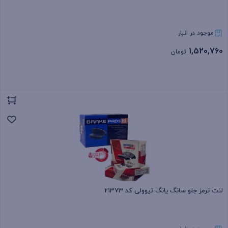
موجود در انبار
1,520,760
تومان
بستن
لنت ترمز جلو سانگ یانگ تیوولی کد 21373