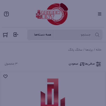
خانه
/ برندها / سانگ یانگ
صافی‌ها
صعودی
3 محصول