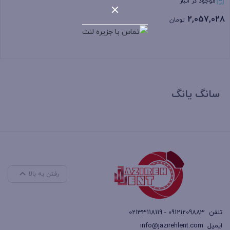
موجود در انبار
2,057,028
تومان
بستن
سانگ یانگ
رفتن به بالا
تلفن
09121209883 - 02133118119
ایمیل
info@jazirehlent.com