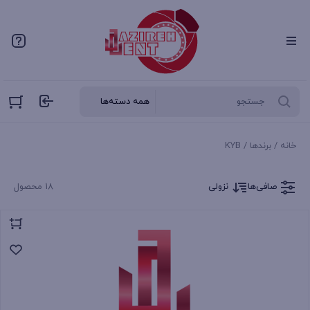
خانه
/ برندها / KYB
صافی‌ها
نزولی
18 محصول