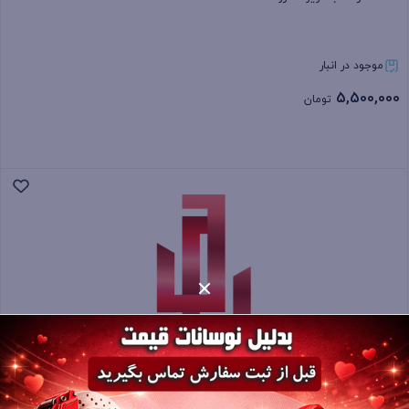
موجود در انبار
5,500,000
تومان
بستن
کمک فنر عقب سوزوکی ویتارا