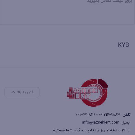
برای قیمت تماس بگیرید
بستن
KYB
رفتن به بالا
تلفن
09121209883 - 02133118119
ایمیل
info@jazirehlent.com
ما 24 ساعته 7 روز هفته پاسخگوی شما هستیم.