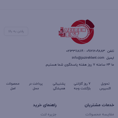
رفتن به بالا
تلفن
09121209883 - 02133118119
ایمیل
info@jazirehlent.com
ما 24 ساعته 7 روز هفته پاسخگوی شما هستیم.
تحویل
7 روز گارانتی
پشتیبانی
پرداخت در
محصولات
اکسپرس
بازگشت وجه
همیشگی
محل
اصل
خدمات مشتریان
راهنمای خرید
مقایسه محصولات
جزیره لنت