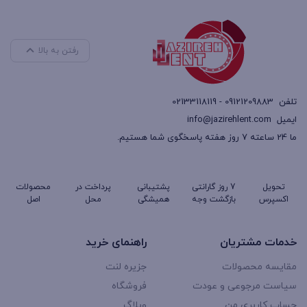
رفتن به بالا
تلفن
09121209883 - 02133118119
ایمیل
info@jazirehlent.com
ما 24 ساعته 7 روز هفته پاسخگوی شما هستیم.
تحویل
7 روز گارانتی
پشتیبانی
پرداخت در
محصولات
اکسپرس
بازگشت وجه
همیشگی
محل
اصل
خدمات مشتریان
راهنمای خرید
مقایسه محصولات
جزیره لنت
سیاست مرجوعی و عودت
فروشگاه
حساب کاربری من
وبلاگ