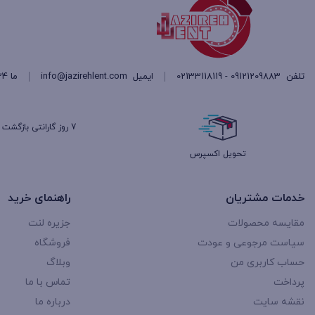
تلفن
09121209883 - 02133118119
ایمیل
info@jazirehlent.com
ما 24 ساعته 7 روز هفته پاسخگوی شما هستیم.
7 روز گارانتی بازگشت وجه
تحویل اکسپرس
خدمات مشتریان
راهنمای خرید
مقایسه محصولات
جزیره لنت
سیاست مرجوعی و عودت
فروشگاه
حساب کاربری من
وبلاگ
پرداخت
تماس با ما
نقشه سایت
درباره ما