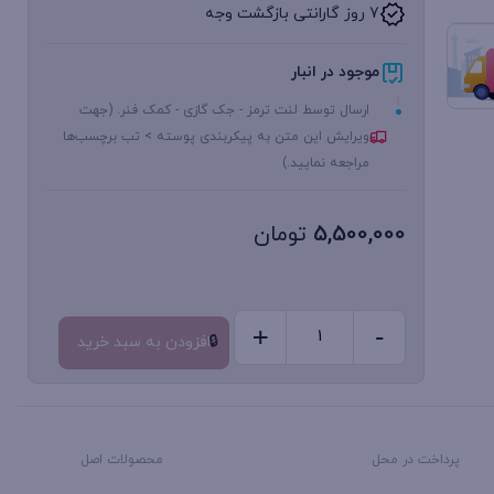
7 روز گارانتی بازگشت وجه
موجود در انبار
ارسال توسط لنت ترمز - جک گازی - کمک فنر. (جهت
ویرایش این متن به پیکربندی پوسته > تب برچسب‌ها
مراجعه نمایید.)
5,500,000
تومان
+
-
افزودن به سبد خرید
کمک
فنر
عقب
لیفان
پرداخت در محل
محصولات اصل
820