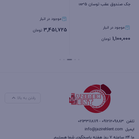
جک صندوق عقب توسان ix35
موجود در انبار
00
موجود در انبار
3,451,725
تومان
1,100,000
تومان
بستن
بستن
رفتن به بالا
تلفن
09121209883 - 02133118119
ایمیل
info@jazirehlent.com
ما 24 ساعته 7 روز هفته پاسخگوی شما هستیم.