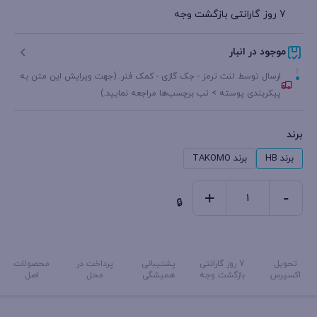
7 روز گارانتی بازگشت وجه
موجود در انبار
ارسال توسط لنت ترمز - جک گازی - کمک فنر. (جهت ویرایش این متن به
پیکربندی پوسته > تب برچسب‌ها مراجعه نمایید.)
برند
برند HB
برند TAKOMO
+
-
لنت
ترمز
عقب
تحویل
7 روز گارانتی
پشتیبانی
پرداخت در
محصولات
206
اکسپرس
بازگشت وجه
همیشگی
محل
اصل
تیپ
3