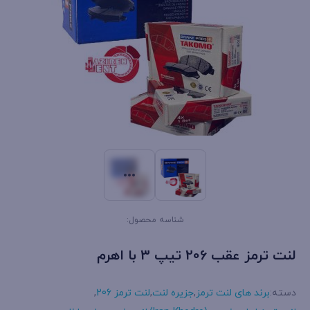
شناسه محصول:
لنت ترمز عقب 206 تیپ 3 با اهرم
دسته:
برند های لنت ترمز
,
جزیره لنت
,
لنت ترمز 206
,