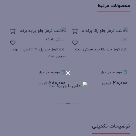
با
محصولات مرتبط
اهرم
عدد
55
لنت ترمز جلو رانا برند سیتی لنت
لنت ترمز جلو پژو 206 تیپ 2 برند
سیتی لنت
00
موجود در انبار
موجود در انبار
580,000
610,000
تومان
تومان
بستن
بستن
توضیحات تکمیلی