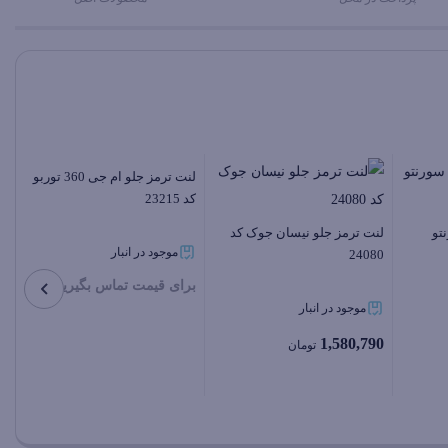
20961
عدد
لنت ترمز جلو ام جی 360 توربو
کد 23215
تو
لنت ترمز جلو نیسان جوک کد
موجود در انبار
24080
برای قیمت تماس بگیرید
موجود در انبار
بستن
1,580,790
تومان
بستن