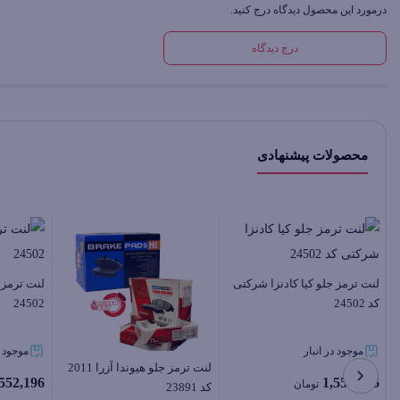
درمورد این محصول دیدگاه درج کنید.
درج دیدگاه
محصولات پیشنهادی
لنت ترمز جلو کیا کادنزا شرکتی
لنت ترمز ج
کد 24502
24502
موجود در انبار
موجود د
لنت ترمز جلو هیوندا آزرا 2011
,552,196
1,552,196
تومان
کد 23891