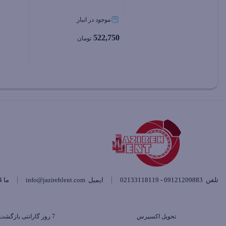
موجود در انبار
بستن
بستن
522,750
تومان
بستن
تلفن
09121209883 - 02133118119
ایمیل
info@jazirehlent.com
ما 24 ساعته 7 روز هفته پاسخگوی شما هستیم.
تحویل اکسپرس
7 روز گارانتی بازگشت وجه