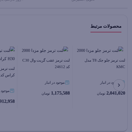
محصولات مرتبط
لنت ترمز جلو جک T8 مدل
لنت ترمز عقب گریت وال C30
KMC
کد 24612
کراس کد 80155
موجود در انبار
موجود در انبار
موجود د
1,175,588
2,041,020
تومان
تومان
912,958
بستن
بستن
بستن