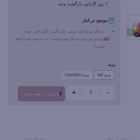
7 روز گارانتی بازگشت وجه
موجود در انبار
ارسال توسط لنت ترمز - جک گازی - کمک فنر. (جهت
ویرایش این متن به پیکربندی پوسته > تب برچسب‌ها مراجعه
نمایید.)
برند
برند HB
برند TAKOMO
+
-
افزودن به سبد خرید
لنت
ترمز
عقب
فولکس
ترنسپورتر
پرداخت در محل
محصولات اصل
کد