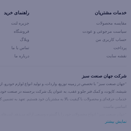
خدمات مشتریان
راهنمای خرید
مقایسه محصولات
جزیره لنت
سیاست مرجوعی و عودت
فروشگاه
حساب کاربری من
وبلاگ
پرداخت
تماس با ما
نقشه سایت
درباره ما
شرکت جهان صنعت سبز
“جهان صنعت سبز” با تخصص در زمینه توزیع، واردات، و تولید انواع لوازم خودرو، ا
شیشه، کاپوت، و کمک فنر جلو و عقب، به عنوان یک شرکت برجسته در صنعت خودرو 
خدمات حرفه‌ای و محصولات با کیفیت بالا به مشتریان خود هستیم. تعهد به تضمین 
اساسی ماست.
“جهان صنعت سبز” انواع محصولات خود را با گستره وسیعی ارائه می‌دهد. لنت‌های ترم
نمایش بیشتر
جهانی، جک‌های گازی صندوق با عملکرد برجسته، شیشه و کاپوت با جنس‌های باورنک
استفاده از مواد با کیفیت و با رعایت استانداردهای ایمنی از جمله تولیدات ما هستند