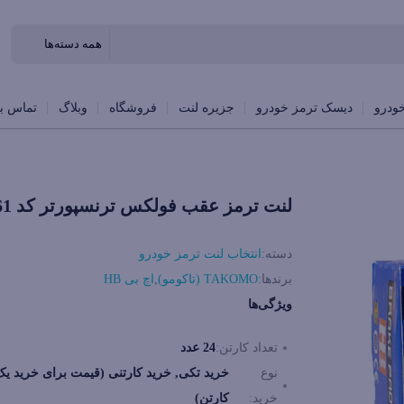
ودرو
دیسک ترمز خودرو
جزیره لنت
فروشگاه
وبلاگ
تماس با
لنت ترمز عقب فولکس ترنسپورتر کد 20961
دسته:
انتخاب لنت ترمز خودرو
برندها:
TAKOMO (تاکومو)
,
اچ بی HB
ویژگی‌ها
تعداد کارتن:
24 عدد
نوع
خرید تکی, خرید کارتنی (قیمت برای خرید یک
خرید:
کارتن)