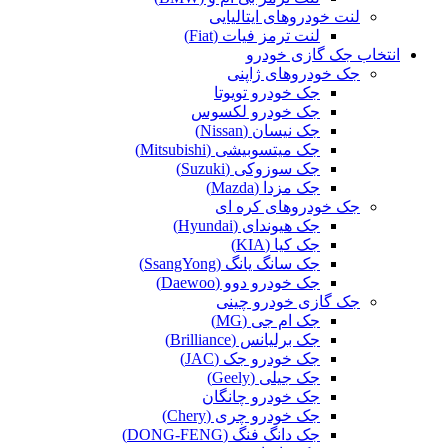
لنت خودروهای ایتالیایی
لنت ترمز فیات (Fiat)
انتخاب جک گازی خودرو
جک خودروهای ژاپنی
جک خودرو تویوتا
جک خودرو لکسوس
جک نیسان (Nissan)
جک میتسوبیشی (Mitsubishi)
جک سوزوکی (Suzuki)
جک مزدا (Mazda)
جک خودروهای کره ای
جک هیوندای (Hyundai)
جک کیا (KIA)
جک سانگ یانگ (SsangYong)
جک خودرو دوو (Daewoo)
جک گازی خودرو چینی
جک ام جی (MG)
جک برلیانس (Brilliance)
جک خودرو جک (JAC)
جک جیلی (Geely)
جک خودرو چانگان
جک خودرو چری (Chery)
جک دانگ فنگ (DONG-FENG)