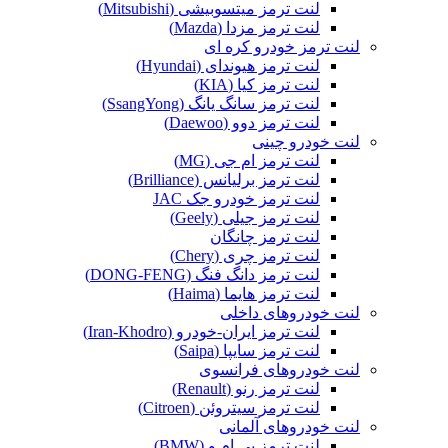
لنت ترمز میتسوبیشی (Mitsubishi)
لنت ترمز مزدا (Mazda)
لنت ترمز خودرو کره‌ ای
لنت ترمز هیوندای (Hyundai)
لنت ترمز کیا (KIA)
لنت ترمز سانگ یانگ (SsangYong)
لنت ترمز دوو (Daewoo)
لنت خودرو چینی
لنت ترمز ام جی (MG)
لنت ترمز برلیانس (Brilliance)
لنت ترمز خودرو جک JAC
لنت ترمز جیلی (Geely)
لنت ترمز چانگان
لنت ترمز چری (Chery)
لنت ترمز دانگ فنگ (DONG-FENG)
لنت ترمز هایما (Haima)
لنت خودروهای داخلی
لنت ترمز ایران-خودرو (Iran-Khodro)
لنت ترمز سایپا (Saipa)
لنت خودروهای فرانسوی
لنت ترمز رنو (Renault)
لنت ترمز سیتروئن (Citroen)
لنت خودروهای آلمانی
لنت ترمز بی ام و (BMW)