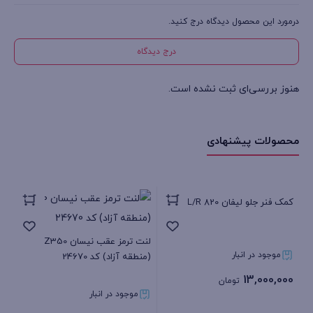
درمورد این محصول دیدگاه درج کنید.
درج دیدگاه
هنوز بررسی‌ای ثبت نشده است.
محصولات پیشنهادی
کمک فنر جلو لیفان 820 L/R
لنت
73
لنت ترمز عقب نیسان Z350
موجود در انبار
(منطقه آزاد) کد 24670
05
13,000,000
تومان
موجود در انبار