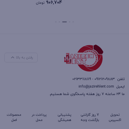
906,704
تومان
بستن
بستن
رفتن به بالا
تلفن
09121209883 - 02133118119
ایمیل
info@jazirehlent.com
ما 24 ساعته 7 روز هفته پاسخگوی شما هستیم.
تحویل
7 روز گارانتی
پشتیبانی
پرداخت در
محصولات
اکسپرس
بازگشت وجه
همیشگی
محل
اصل