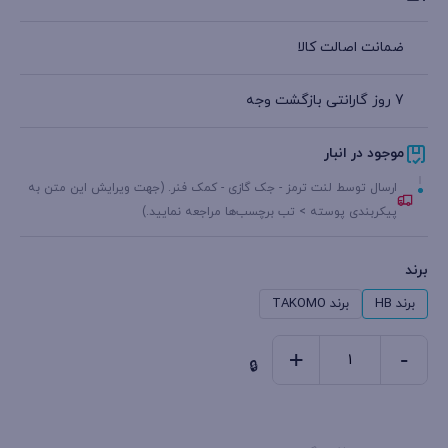
ضمانت اصالت کالا
7 روز گارانتی بازگشت وجه
موجود در انبار
ارسال توسط لنت ترمز - جک گازی - کمک فنر. (جهت ویرایش این متن به
پیکربندی پوسته > تب برچسب‌ها مراجعه نمایید.)
برند
برند HB
برند TAKOMO
+
-
لنت
ترمز
جلو