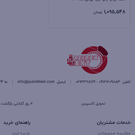
کمک فنر های تویوتا معمو
ژاپنی
%da%98%d8%a7%d9%be%d9%86%db%8c
6
1,095,548
تومان
که باعث می‌ شود تویوتا
سانگ یانگ
Sung Young
3
بار اضافی عملکرد بهتری
سایپا
Saipa
14
با توجه به نقش مهم کمک
خودرو از اهمیت بالایی ب
ستاره نیک آریا
Star Nick Arya
0
سوزوکی
Suzuki
0
فاو
Faw
3
تلفن
09121209883 - 02133118119
ایمیل
info@jazirehlent.com
ما 24 ساعته 7 روز هفته پاسخگوی شما هستیم.
فولکس واگن
Volkswagen
0
فیات
Fiat
0
تحویل اکسپرس
7 روز گارانتی بازگشت وجه
کرمان خودرو
Kerman Khodro
0
خدمات مشتریان
راهنمای خرید
کیا موتورز
Kia Motors
30
مقایسه محصولات
جزیره لنت