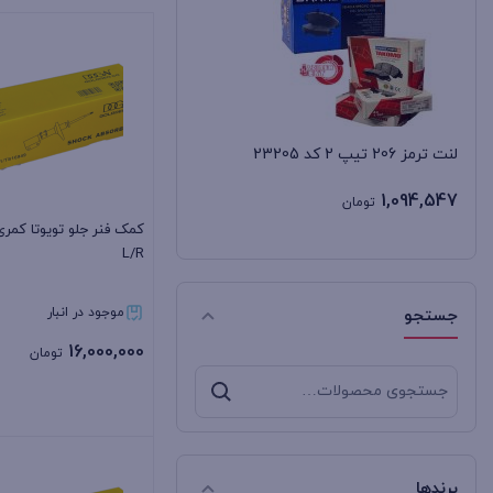
لنت ترمز 206 تیپ 2 کد 23205
1,094,547
تومان
L/R
موجود در انبار
جستجو
16,000,000
تومان
جستجو
برای:
بستن
برندها