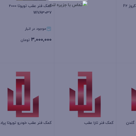
وز F2
کمک فنر عقب تویوتا 2000
WVA3037
موجود در انبار
3,000,000
تومان
بستن
بستن
کمک فنر تارا عقب
کمک فنر عقب خودرو تویوتا پرادو