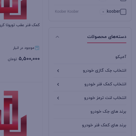
koober
Koober Koober
0
koober
کمک فنر عقب تویوتا کرولا 08
Koober Koober 2
0
دسته‌های محصولات
KYB
Kyb
18
موجود در انبار
MANDO
Mando
1
آمیکو
5,500,000
تومان
PRCO
Prco
0
انتخاب جک گازی خودرو
RGC
Rgc
2
انتخاب کمک فنر خودرو
بستن
TAKOMO
Takomo
انتخاب لنت ترمز خودرو
193
(تاکومو)
%d8%aa%d8%a7%da%a9%d9%88%d9%85%d9%88
برند های جک خودرو
TGL
Tgl
9
برند های کمک فنر خودرو
آمیکو
Amiko
0