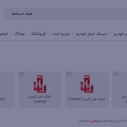
 خودرو
دیسک ترمز خودرو
جزیره لنت
فروشگاه
وبلاگ
تماس 
9
0
0
انر
کمک فنر کمری
کمک فنر کارینا (Carina)
کمک
(Camry)
امتیاز
تاریخ
صعودی
نزولی
تصادفی