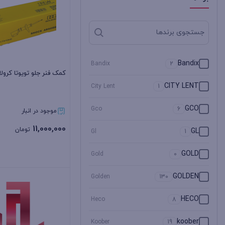
Bandix
Bandix
2
کمک فنر جلو تویوتا کرولا 2008 /R
CITY LENT
City Lent
1
GCO
Gco
6
موجود در انبار
11,000,000
تومان
GL
Gl
1
GOLD
Gold
0
GOLDEN
Golden
130
بستن
HECO
Heco
8
koober
Koober
19