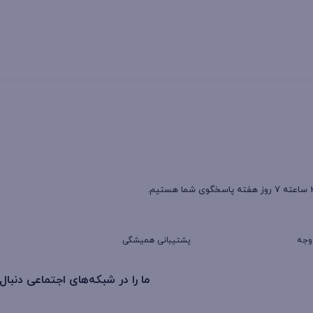
لاً به دو نوع اصلی تقسیم می‌ شوند: کمک فنر های هیدرولیکی و کمک فنر های 
 بتواند نیاز های مختلف مشتریان خود را برآورده کند. به عنوان مثال، کمک 
 داشته باشند.
 فنر ها در تضمین راحتی و امنیت رانندگی، انتخاب و استفاده از محصولات با
رخوردار است. در ادامه به بررسی ویژگی‌ ها، انواع و مزایای کمک فنر تویوتاخو
پشتیبانی همیشگی
ما را در شبکه‌های اجتماعی دنبال