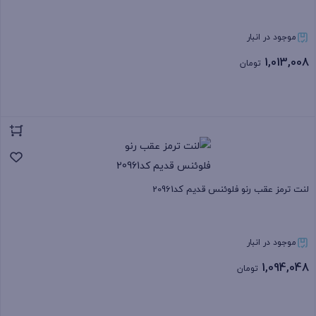
موجود در انبار
1,013,008
تومان
بستن
لنت ترمز عقب رنو فلوئنس قدیم کد20961
موجود در انبار
1,094,048
تومان