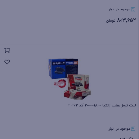
موجود در انبار
803,652
تومان
بستن
لنت ترمز عقب زانتیا 1800-2000 کد 20162
موجود در انبار