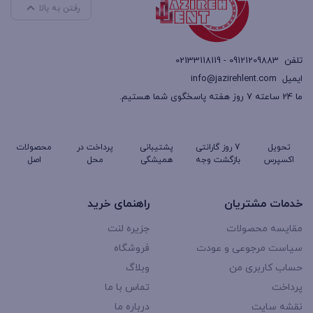
رفتن به بالا
تلفن
09121209883 - 02133118119
ایمیل
info@jazirehlent.com
ما 24 ساعته 7 روز هفته پاسخگوی شما هستیم.
تحویل
7 روز گارانتی
پشتیبانی
پرداخت در
محصولات
اکسپرس
بازگشت وجه
همیشگی
محل
اصل
خدمات مشتریان
راهنمای خرید
مقایسه محصولات
جزیره لنت
سیاست مرجوعی و عودت
فروشگاه
حساب کاربری من
وبلاگ
پرداخت
تماس با ما
نقشه سایت
درباره ما