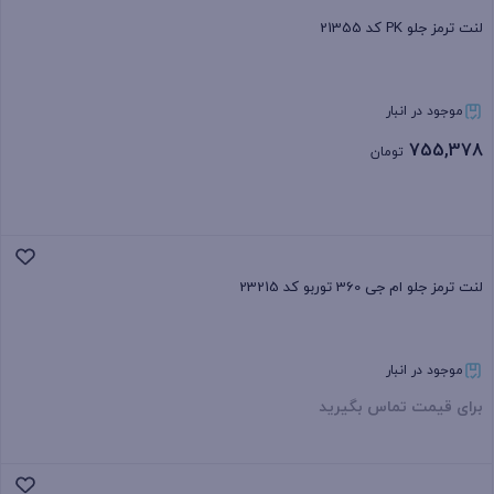
لنت ترمز جلو PK کد 21355
موجود در انبار
755,378
تومان
بستن
لنت ترمز جلو ام جی 360 توربو کد 23215
موجود در انبار
برای قیمت تماس بگیرید
بستن