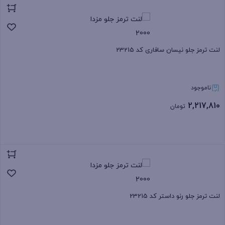
بستن
لنت ترمز جلو نیسان سافاری کد 23215
ناموجود
2,217,810
تومان
بستن
لنت ترمز جلو رنو داستر کد 23215