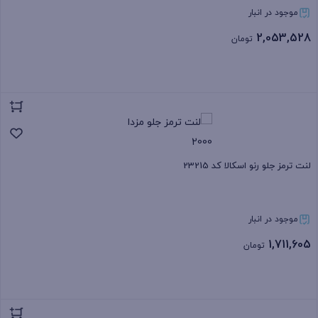
موجود در انبار
2,053,528
تومان
بستن
لنت ترمز جلو رنو اسکالا کد 23215
موجود در انبار
1,711,605
تومان
بستن