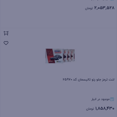
2,053,528
تومان
بستن
لنت ترمز جلو رنو تالیسمان کد 25970
موجود در انبار
1,858,430
تومان