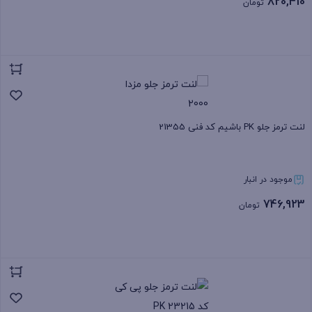
820,410
تومان
بستن
لنت ترمز جلو PK باشیم کد فنی 21355
موجود در انبار
746,923
تومان
بستن