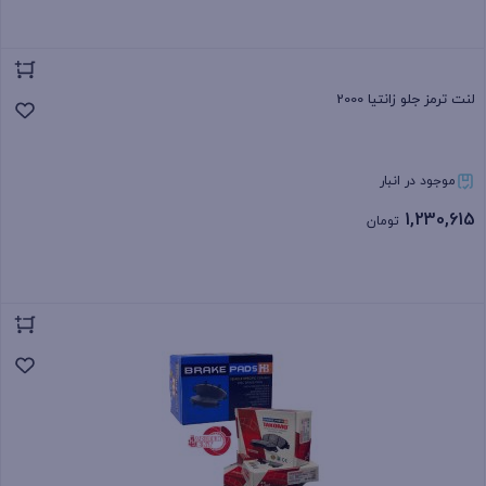
بستن
لنت ترمز جلو زانتیا 2000
موجود در انبار
1,230,615
تومان
بستن