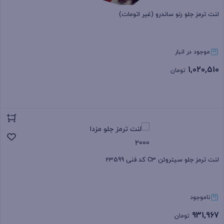
لنت ترمز جلو رنو ساندرو (غیر اتومات)
موجود در انبار
1,020,510
تومان
بستن
لنت ترمز جلو سیتروئن C3 کد فنی 23599
ناموجود
931,967
تومان