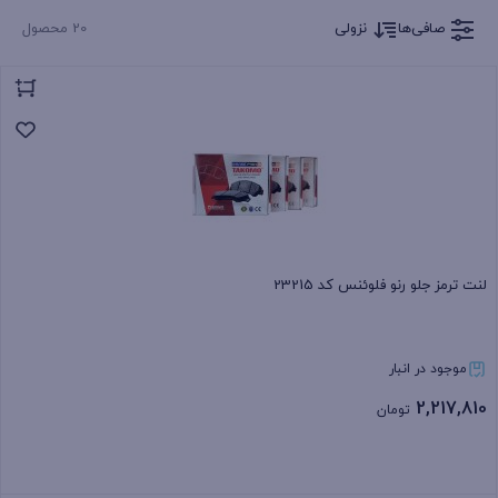
صافی‌ها
نزولی
20 محصول
لنت ترمز جلو رنو فلوئنس کد 23215
موجود در انبار
2,217,810
تومان