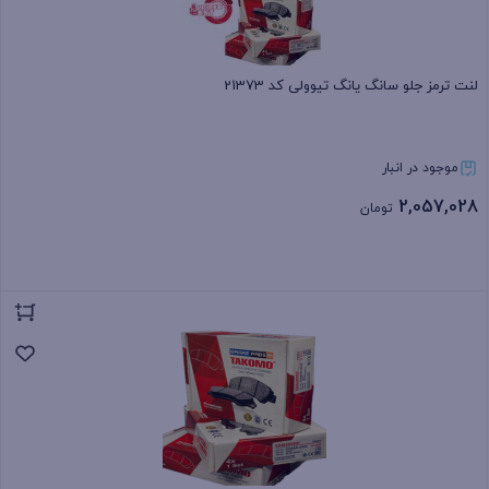
لنت ترمز جلو سانگ یانگ تیوولی کد 21373
موجود در انبار
2,057,028
تومان
بستن