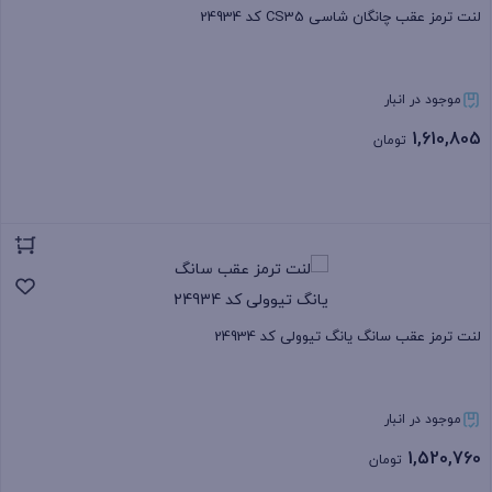
لنت ترمز عقب چانگان شاسی CS35 کد 24934
موجود در انبار
1,610,805
تومان
بستن
لنت ترمز عقب سانگ یانگ تیوولی کد 24934
موجود در انبار
1,520,760
تومان