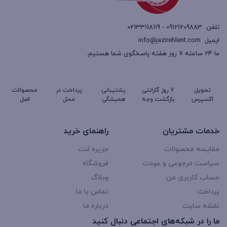
یانگ
(SsangYong)
،
انواع آن، نحوه تشخیص زمان تعویض، نکات
تلفن
09121209883 - 02133118119
خرید و بهترین برندهای موجود در بازار وقیمت لنت جلو سانگ یانگ و
ایمیل
info@jazirehlent.com
قیمت لنت عقب سانگ یانگ را بررسی خواهیم کرد.
ما 24 ساعته 7 روز هفته پاسخگوی شما هستیم.
جزیره لنت ؛ تولیدکننده لنت ترمز سانگ
یانگ
تحویل
7 روز گارانتی
پشتیبانی
پرداخت در
محصولات
اکسپرس
بازگشت وجه
همیشگی
محل
اصل
خدمات مشتریان
راهنمای خرید
لنت ترمز سانگ یانگ(SsangYong)
مقایسه محصولات
جزیره لنت
جزیره لنت یکی از تولیدکنندگان معتبر لنت جلو سانگ یانگ
سیاست مرجوعی و عودت
فروشگاه
(SsangYong) و لنت عقب سانگ یانگ (SsangYong) ، ماننده :
حساب کاربری من
وبلاگ
لنت ترمز عقب چانگان شاسی CS35
است که محصولات خود را با
پرداخت
تماس با ما
استفاده از تکنولوژی های پیشرفته و استانداردهای روز دنیا تولید می
نقشه سایت
درباره ما
ما را در شبکه‌های اجتماعی دنبال کنید
کند. این شرکت به دلیل بهره گیری از ترکیبات نیمه فلزی (Semi-