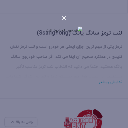
بستن
لنت ترمز سانگ یانگ (SsangYong)
ترمز یکی از مهم ترین اجزای ایمنی هر خودرو است و لنت ترمز نقش
کلیدی در عملکرد صحیح آن ایفا می کند. اگر صاحب خودروی سانگ
یانگ هستید، حتماً می دانید که انتخاب لنت ترمز مناسب تأثیر
مستقیمی بر ایمنی، طول عمر سیستم ترمز و تجربه رانندگی شما دارد.
نمایش بیشتر
سانگ یانگ یکی از برندهای مطرح خودروسازی کره ای است که به
تولید خودروهای شاسی بلند و کراس اوورهای باکیفیت شهرت دارد.
مدل هایی مانند سانگ یانگ کوراندو، اکتیون، تیوولی و رکستون دارای
سیستم ترمز پیشرفته ای هستند که نیاز به لنت های باکیفیت و
رفتن به بالا
استاندارد دارند. در این مقاله، همه چیز درباره
لنت ترمز سانگ