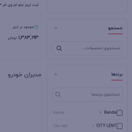
لنت ترمز جلو ام وی ام X33
موجود در انبار
جستجو
1,383,193
تومان
جستجو
برای:
بستن
مدیران خودرو
برندها
Bandix
Bandix
2
CITY LENT
City Lent
1