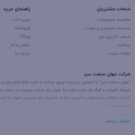
مزدا
Mazda
7
خدمات مشتریان
راهنمای خرید
میتسوبشی
Mitsubishi
5
مقایسه محصولات
جزیره لنت
سیاست مرجوعی و عودت
فروشگاه
نیسان
Nissan
33
حساب کاربری من
وبلاگ
پرداخت
تماس با ما
هایما
Haima
7
نقشه سایت
درباره ما
هیوندا
Hyundai
13
شرکت جهان صنعت سبز
“جهان صنعت سبز” با تخصص در زمینه توزیع، واردات، و تولید انواع لوازم خودرو،
شیشه، کاپوت، و کمک فنر جلو و عقب، به عنوان یک شرکت برجسته در صنعت خودر
خدمات حرفه‌ای و محصولات با کیفیت بالا به مشتریان خود هستیم. تعهد به تضم
اساسی ماست.
“جهان صنعت سبز” انواع محصولات خود را با گستره وسیعی ارائه می‌دهد. لنت‌های ت
نمایش بیشتر
جهانی، جک‌های گازی صندوق با عملکرد برجسته، شیشه و کاپوت با جنس‌های باورن
استفاده از مواد با کیفیت و با رعایت استانداردهای ایمنی از جمله تولیدات ما هستن