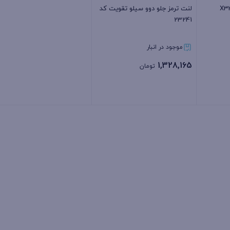
لنت ترمز جلو دوو سیلو تقویت کد
23241
موجود در انبار
1,328,165
تومان
بستن
بستن