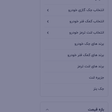
PRCO
Prco
0
انتخاب جک گازی خودرو
RGC
Rgc
2
انتخاب کمک فنر خودرو
TAKOMO
Takomo
انتخاب لنت ترمز خودرو
193
(تاکومو)
%d8%aa%d8%a7%da%a9%d9%88%d9%85%d9%88
برند های جک خودرو
TGL
Tgl
9
برند های کمک فنر خودرو
آمیکو
Amiko
0
برند های لنت ترمز
اچ بی HB
Hb
151
جزیره لنت
ام جی
Mg
0
جک بنز
ام وی ام
M V M
0
جک رنجرور
ایران خودرو
Iran Khodro
0
بازه قیمت
جک سانتافه